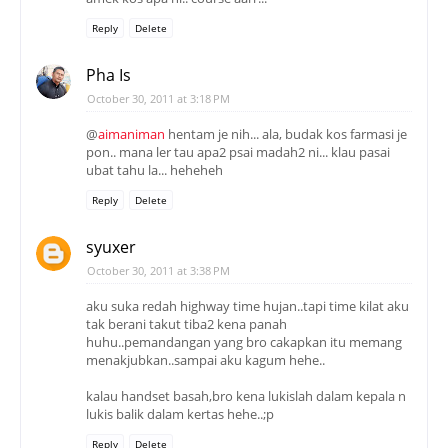
Reply
Delete
Pha Is
October 30, 2011 at 3:18 PM
@
aimaniman
hentam je nih... ala, budak kos farmasi je
pon.. mana ler tau apa2 psai madah2 ni... klau pasai
ubat tahu la... heheheh
Reply
Delete
syuxer
October 30, 2011 at 3:38 PM
aku suka redah highway time hujan..tapi time kilat aku
tak berani takut tiba2 kena panah
huhu..pemandangan yang bro cakapkan itu memang
menakjubkan..sampai aku kagum hehe..
kalau handset basah,bro kena lukislah dalam kepala n
lukis balik dalam kertas hehe..;p
Reply
Delete