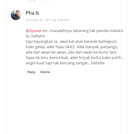
Pha Is
October 30, 2011 at 3:44 PM
@
Syuxer
err.. masalahnya sekarang tak pandai melukis
la.. hehehe
tapi bayangkan la.. awal kat atas berarak berkepul2..
kaler gelap, ader hijau sikit2.. kilat banyak, panjang2,
ada dari awan ke awan, ada dari awan ke bumi, laut
hijau nk biru, berombak, ader bnyak buih2 kaler putih..
angin kuat tapi tak kencang sangat... hehehe
Reply
Delete