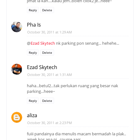
jimat la kan....kalau jem..boleh cilok2 je...heee~
Reply
Delete
Pha Is
October 30, 2011 at 1:29 AM
@
Ezad Skytech
nk parking pon senang... hehehe...
Reply
Delete
Ezad Skytech
October 30, 2011 at 1:31 AM
haha...betul2...tak perlukan ruang yang besar nak
parking...heee~
Reply
Delete
aliza
October 30, 2011 at 2:23 PM
fuiii pandainya dia menulis macam bermadah la plak..
amek kos apa ni.. course aarr...