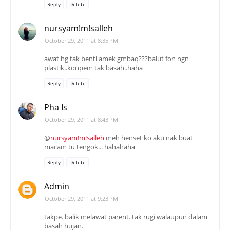
Reply
Delete
nursyam!m!salleh
October 29, 2011 at 8:35 PM
awat hg tak benti amek gmbaq???balut fon ngn
plastik..konpem tak basah..haha
Reply
Delete
Pha Is
October 29, 2011 at 8:43 PM
@
nursyam!m!salleh
meh henset ko aku nak buat
macam tu tengok... hahahaha
Reply
Delete
Admin
October 29, 2011 at 9:23 PM
takpe. balik melawat parent. tak rugi walaupun dalam
basah hujan.