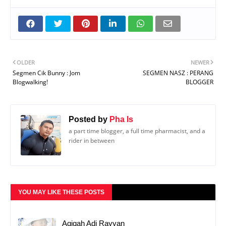
OLDER
NEWER
Segmen Cik Bunny : Jom
SEGMEN NASZ : PERANG
Blogwalking!
BLOGGER
Posted by
Pha Is
a part time blogger, a full time pharmacist, and a
rider in between
YOU MAY LIKE THESE POSTS
Aqiqah Adi Rayyan