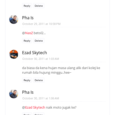
Reply
Delete
Pha Is
October 29, 2011 at 10:58 PM
@
NasZ
betol2...
Reply
Delete
Ezad Skytech
October 30, 2011 at 1:03 AM
da biasa da kena hujan masa ulang alik dari kolej ke
rumah bila hujung minggu..hee~
Reply
Delete
Pha Is
October 30, 2011 at 1:06 AM
@
Ezad Skytech
naik moto jugak ke?
Reply
Delete