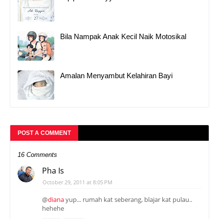
Bila Nampak Anak Kecil Naik Motosikal
Amalan Menyambut Kelahiran Bayi
POST A COMMENT
16 Comments
Pha Is
October 29, 2011 at 8:05 PM
@
diana
yup... rumah kat seberang, blajar kat pulau..
hehehe