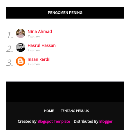
PENGOMEN PENING
1.
Nina Ahmad
7 komen
2.
Hasrul Hassan
1 komen
3.
Insan kerdil
1 komen
HOME
TENTANG PENULIS
Created By
Blogspot Template
| Distributed By
Blogger