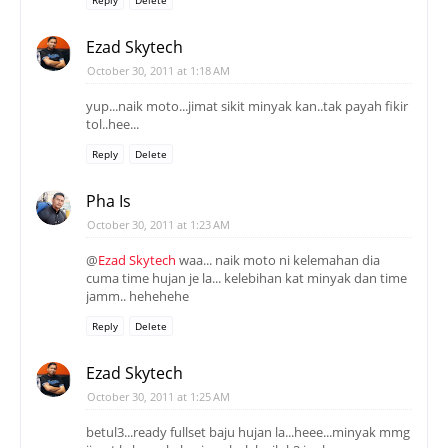
Ezad Skytech
October 30, 2011 at 1:18 AM
yup...naik moto...jimat sikit minyak kan..tak payah fikir
tol..hee...
Reply
Delete
Pha Is
October 30, 2011 at 1:23 AM
@
Ezad Skytech
waa... naik moto ni kelemahan dia
cuma time hujan je la... kelebihan kat minyak dan time
jamm.. hehehehe
Reply
Delete
Ezad Skytech
October 30, 2011 at 1:25 AM
betul3...ready fullset baju hujan la...heee...minyak mmg