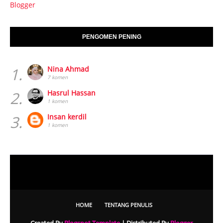
Blogger
PENGOMEN PENING
1.
Nina Ahmad
7 komen
2.
Hasrul Hassan
1 komen
3.
Insan kerdil
1 komen
HOME
TENTANG PENULIS
Created By
Blogspot Template
| Distributed By
Blogger