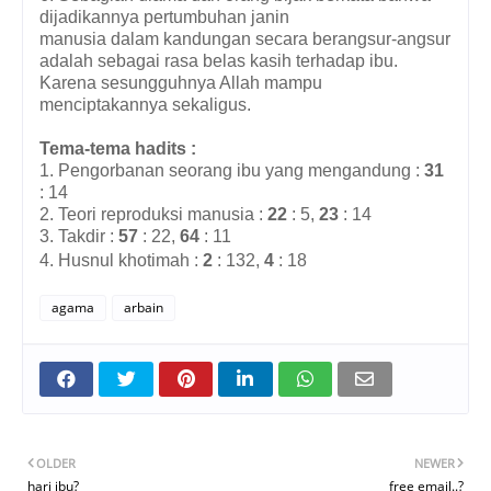
dijadikannya pertumbuhan janin
manusia dalam kandungan secara berangsur-angsur
adalah sebagai rasa belas kasih terhadap ibu.
Karena sesungguhnya Allah mampu
menciptakannya sekaligus.
Tema-tema hadits :
1. Pengorbanan seorang ibu yang mengandung :
31
: 14
2. Teori reproduksi manusia :
22
: 5,
23
: 14
3. Takdir :
57
: 22,
64
: 11
4. Husnul khotimah :
2
: 132,
4
: 18
agama
arbain
OLDER
NEWER
hari ibu?
free email..?