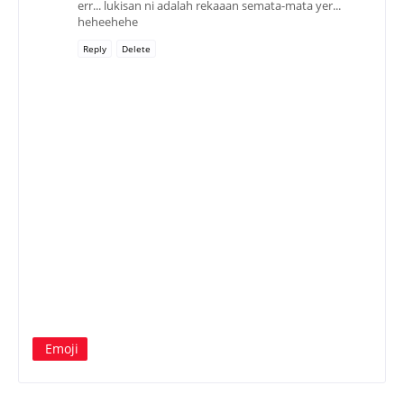
err... lukisan ni adalah rekaaan semata-mata yer...
heheehehe
Reply
Delete
Emoji