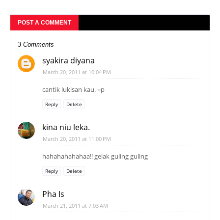
POST A COMMENT
3 Comments
syakira diyana
March 20, 2011 at 10:04 PM
cantik lukisan kau. =p
Reply
Delete
kina niu leka.
March 20, 2011 at 11:00 PM
hahahahahahaa!! gelak guling guling
Reply
Delete
Pha Is
March 21, 2011 at 7:03 AM