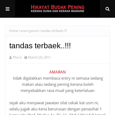
Home
asam garam
tandas terbaek..!!!
tandas terbaek..!!!
Pha Is
March 20, 2011
AMARAN
tidak digalakkan membaca entry ni semasa sedang
makan atau sedang pening kerana boleh
menyebabkan rasa mual yang keterlaluan
sejak aku menjawat jawatan silat cekak kat usm ni,
selalu jugak aku kena berurusan dengan penasihat 1
kami iaitu Prof. Madya Ar. Dr. Hj, Abdul Majid B Ismail